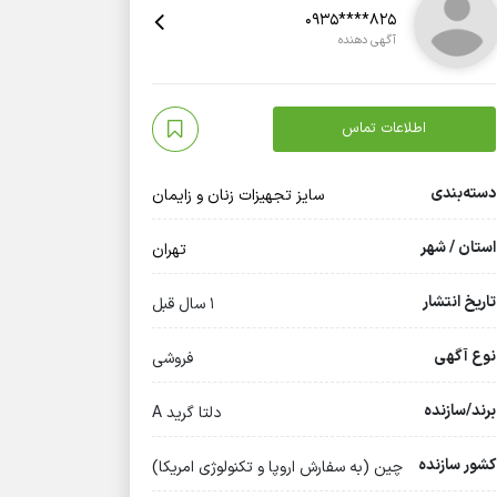
0935****825
آگهی دهنده
اطلاعات تماس
دسته‌بندی
سایز تجهیزات زنان و زایمان
استان / شهر
تهران
تاریخ انتشار
1 سال قبل
نوع آگهی
فروشی
برند/سازنده
دلتا گرید A
کشور سازنده
چین (به سفارش اروپا و تکنولوژی امریکا)