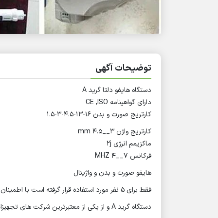
توضیحات آگهی
دستگاه هایفو دلتا گرید A
دارای گواهینامه CE ,ISO
کارتریج صورت و بدن 16-13-4.5-3-1.5
کارتریج واژن 3__4.5 mm
ماکزیمم انرژی 2j
فرکانس 7__4 MHZ
هایفو صورت و بدن و واژینال
فقط برای ۵ نفر مورد استفاده قرار گرفته است با اطمینان و با بررسی و تست دستگاه را خریداری کنید.
دستگاه گرید A و از یکی از معتبرترین شرکت های تجهیزات پزشکی ایران خریداری شده و نه فروشگاه