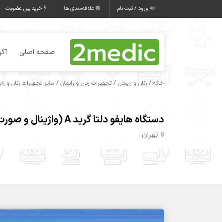
ورود / ثبت نام
علاقه‌مندی ها
خرید پلن عضویت
صفحه اصلی
آگه
/
/
/
خانه
زنان و زایمان
تجهیزات زنان و زایمان
سایز تجهیزات زنان و زای
دستگاه هایفو دلتا گرید A (واژینال و صورت)
تهران