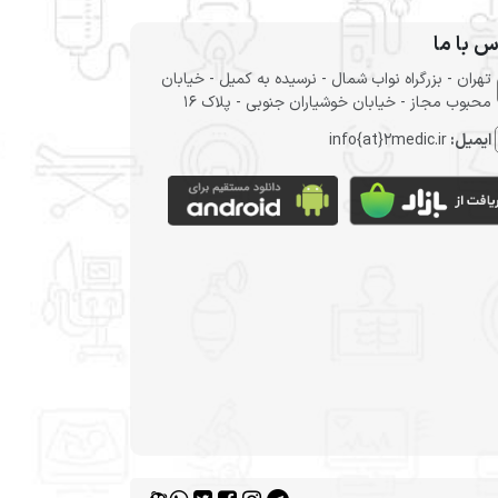
س با ما
تهران - بزرگراه نواب شمال - نرسیده به کمیل - خیابان
محبوب مجاز - خیابان خوشیاران جنوبی - پلاک 16
ایمیل:
info{at}2medic.ir