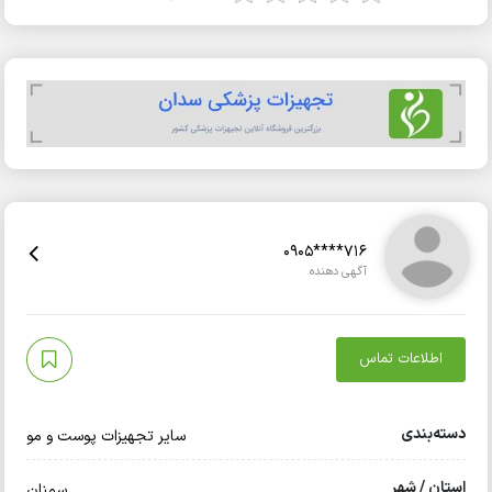
0905****716
آگهی دهنده
اطلاعات تماس
دسته‌بندی
سایر تجهیزات پوست و مو
استان / شهر
سمنان