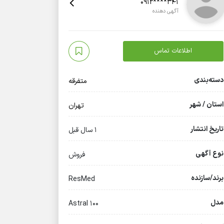
0912****341
آگهی دهنده
اطلاعات تماس
دسته‌بندی
متفرقه
استان / شهر
تهران
تاریخ انتشار
1 سال قبل
نوع آگهی
فروش
برند/سازنده
ResMed
مدل
Astral 100