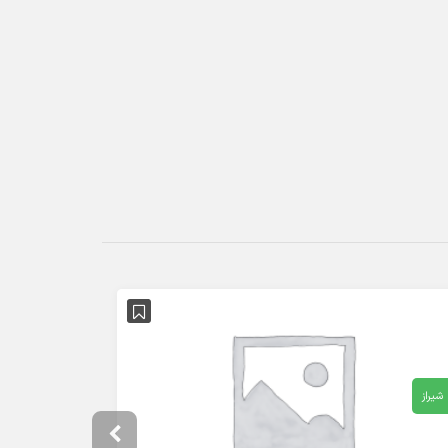
شیراز
تهران