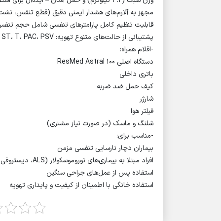
وزن سبک (3.2 کیلوگرم) و حمل آسان – ایده‌آل برای استفاده در منزل
مجهز به آلارم‌های هشدار ایمنی دقیق (قطع تنفس، نشت
قابلیت تنظیم کامل پارامترهای تنفسی شامل حجم تن
پشتیبانی از حالت‌های متنوع تهویه: CPAP، S، ST، T، PAC، PSV
-اقلام همراه:
دستگاه اصلی ResMed Astral 100
باتری داخلی
کیف حمل ضد ضربه
شارژر
فیلتر هوا
شلنگ و ماسک (در صورت نیاز مشتری)
-مناسب برای:
بیماران دچار نارسایی تنفسی مزمن
افراد مبتلا به بیماری‌های نوروموسکولار (ALS، دیستروفی عضلانی و…)
استفاده پس از عمل‌های جراحی سنگین
استفاده خانگی با اطمینان از کیفیت و پایداری تهویه