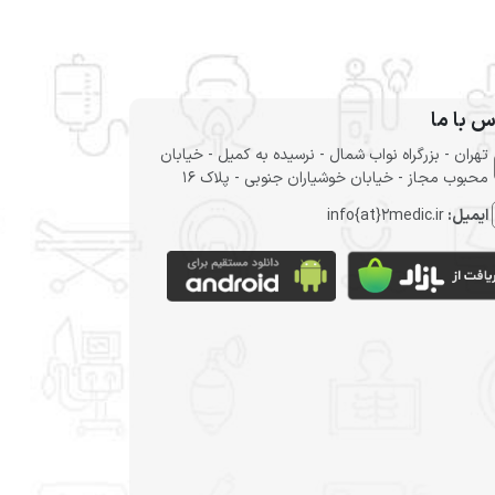
س با ما
تهران - بزرگراه نواب شمال - نرسیده به کمیل - خیابان
محبوب مجاز - خیابان خوشیاران جنوبی - پلاک 16
ایمیل:
info{at}2medic.ir