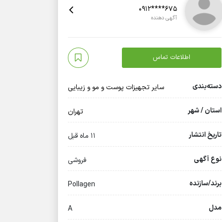
0912****675
آگهی دهنده
اطلاعات تماس
دسته‌بندی
سایر تجهیزات پوست و مو و زیبایی
استان / شهر
تهران
تاریخ انتشار
11 ماه قبل
نوع آگهی
فروشی
برند/سازنده
Pollagen
مدل
A