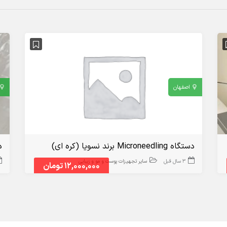
اصفهان
دستگاه Microneedling برند نسویا (کره ای)
د
3 سال قبل
سایر تجهیزات پوست و مو و زیبایی
12,000,000 تومان