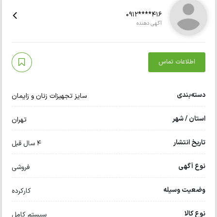
0912****416
آگهی دهنده
اطلاعات تماس
دسته‌بندی
سایز تجهیزات زنان و زایمان
استان / شهر
تهران
تاریخ انتشار
4 سال قبل
نوع آگهی
فروشی
وضعیت وسیله
کارکرده
نوع کالا
سیستم کامل