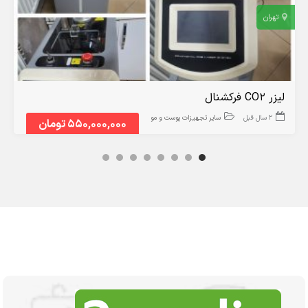
تهران
لیزر CO2 فرکشنال
2 سال قبل
سایر تجهیزات پوست و مو
550,000,000 تومان