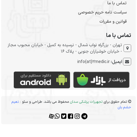
تماس با ما
سیاست نامه حریم خصوصی
قوانین و مقررات
تماس با ما
تهران - بزرگراه نواب شمال - نرسیده به کمیل - خیابان محبوب مجاز
- خیابان خوشیاران جنوبی - پلاک 16
ایمیل:
info{at}2medic.ir
تمام حقوق برای
تجهیزات پزشکی سدان
محفوظ می باشد. طراحی و سئو :
نعیم
حشم بان