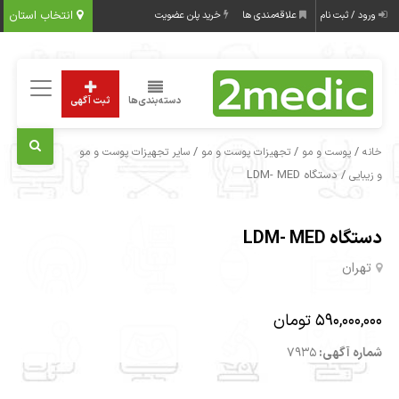
انتخاب استان
ورود / ثبت نام
علاقه‌مندی ها
خرید پلن عضویت
دسته‌بندی‌ها
ثبت آگهی
/
/
/
خانه
پوست و مو
تجهیزات پوست و مو
سایر تجهیزات پوست و مو
/ دستگاه LDM- MED
و زیبایی
دستگاه LDM- MED
تهران
590,000,000 تومان
شماره آگهی:
7935