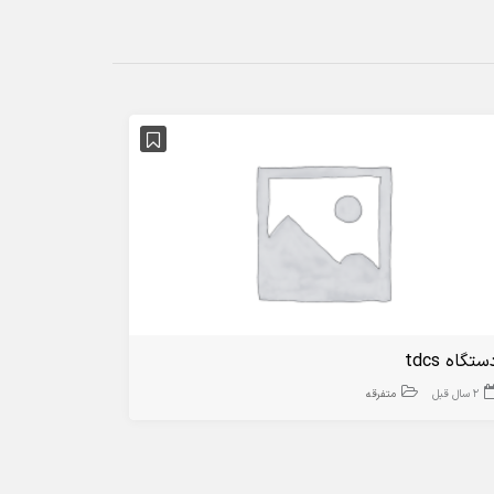
ستگاه tdcs
2 سال قبل
متفرقه