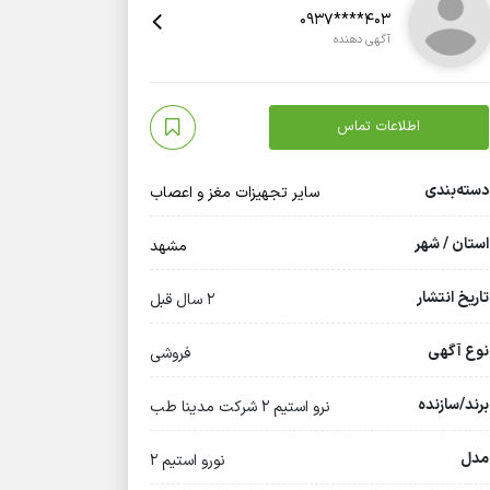
0937****403
آگهی دهنده
اطلاعات تماس
دسته‌بندی
سایر تجهیزات مغز و اعصاب
استان / شهر
مشهد
تاریخ انتشار
2 سال قبل
نوع آگهی
فروشی
برند/سازنده
نرو استیم ۲ شرکت مدینا طب
مدل
نورو استیم ۲