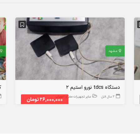
مشهد
دستگاه tdcs نورو استیم ۲
ک
2 سال قبل
سایر تجهیزات مغز و اعصاب
26,000,000 تومان