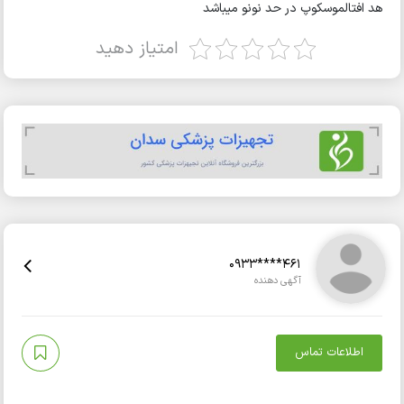
هد افتالموسکوپ در حد نونو میباشد
امتیاز دهید
0933****461
آگهی دهنده
اطلاعات تماس