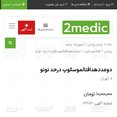
انتخاب استان
ورود / ثبت نام
علاقه‌مندی ها
خرید پلن عضویت
دسته‌بندی‌ها
ثبت آگهی
/
/
خانه
چشم پزشکی
تجهیزات چشم
/
/ دوعددهدافتالموسکوپ درحد نونو
پزشکی
افتالموسکوپ
دوعددهدافتالموسکوپ درحد نونو
تهران
10,000,000 تومان
شماره آگهی:
14984