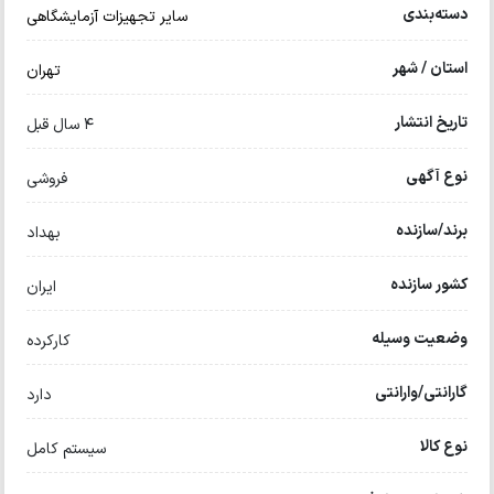
ه‌بندی
سایر تجهیزات آزمایشگاهی
ان / شهر
تهران
یخ انتشار
4 سال قبل
 آگهی
فروشی
د/سازنده
بهداد
ر سازنده
ایران
عیت وسیله
کارکرده
انتی/وارانتی
دارد
 کالا
سیستم کامل