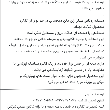
ه فرمایید که قیمت نو این دستگاه در شرکت سازنده حدود چهارده
یون می باشد
گاه روتاتور شیکر ارلن بالن دیجیتالی در حد نو و کم کارکرد،
ول شرکت بهداد.
گاهی با صفحه ای صاف، مربع و مستطیل شکل است .
 دستگاه به وسیله الکتروموتور و سیستم خاص در جهات مختلف
ت می کند، تا از راکد و ته نشین شدن مواد و محلول داخل ظروف
ه‌ ای یا ظروف مخصوص که روی صفحه قرار داده شده است
گیری می کند .
ای بدنه ای از جنس ورق فولادی و رنگ الکترواستاتیک اپوکسی با
ومت بالا در تمامی شرایط آزمایشگاهی می باشد .
 محصول همچنین برای انجام انواع تست های بیولوژیک و
روبیولوژیک مورد استفاده قرار می گیرد.
;;;;;;;;;;;;;;;;;;;;;;;;;;;;;;;;;;;;;;;;;;;;;;;;;;;;;;;;;;;;;;;;;;;;;;;;;;;;;;;;;;;;;;;;;;;;;;;;;;;;;;;;;;;;;;;;
ه فرمایید;
ماس شرکت: ۰۲۱۷۷۹۷۸۰۴۷- ۰۲۱۷۷۹۵۰۴۴۸
ه تجهیزات کارکرده با ضمانت سه ماهه و با ارائه فاکتور رسمی شرکتی