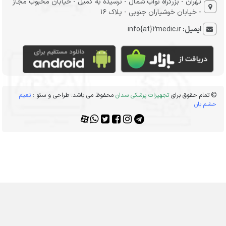
تهران - بزرگراه نواب شمال - نرسیده به کمیل - خیابان محبوب مجاز
- خیابان خوشیاران جنوبی - پلاک 16
ایمیل:
info{at}2medic.ir
ام حقوق برای
تجهیزات پزشکی سدان
محفوظ می باشد. طراحی و سئو :
نعیم
بان