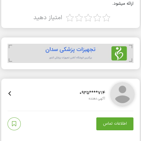
ئه میشود.
امتیاز دهید
0935****714
آگهی دهنده
اطلاعات تماس