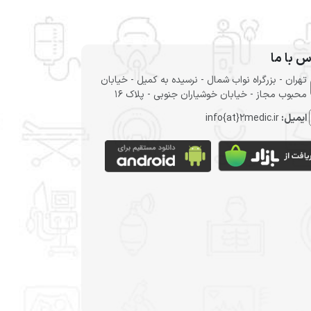
س با ما
تهران - بزرگراه نواب شمال - نرسیده به کمیل - خیابان
محبوب مجاز - خیابان خوشیاران جنوبی - پلاک 16
ایمیل:
info{at}2medic.ir