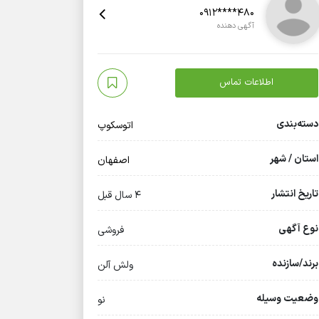
0912****480
آگهی دهنده
اطلاعات تماس
دسته‌بندی
اتوسکوپ
استان / شهر
اصفهان
تاریخ انتشار
4 سال قبل
نوع آگهی
فروشی
برند/سازنده
ولش آلن
وضعیت وسیله
نو