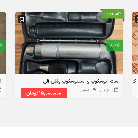
آگهی ویژه
تهران
املا نو
ست اتوسکوپ و استتوسکوپ ولش آلن
ا
1 سال قبل
اتوسکوپ
15,000,000 تومان