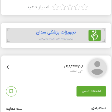
امتیاز دهید
0918****228
آگهی دهنده
اطلاعات تماس
دسته‌بندی
ست معاینه