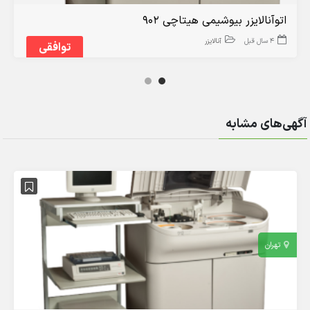
اتوآنالایزر بیوشیمی هیتاچی 902
4 سال قبل
آنالایزر
توافقی
آگهی‌های مشابه
تهران