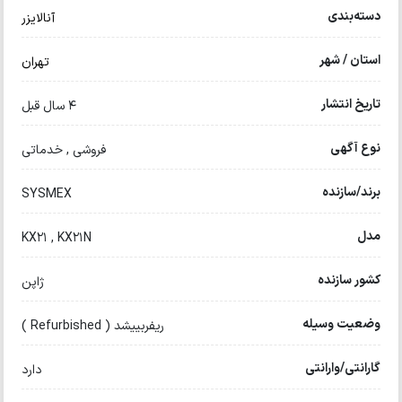
دسته‌بندی
آنالایزر
استان / شهر
تهران
تاریخ انتشار
4 سال قبل
نوع آگهی
فروشی , خدماتی
برند/سازنده
SYSMEX
مدل
KX21 , KX21N
کشور سازنده
ژاپن
وضعیت وسیله
ریفربییشد ( Refurbished )
گارانتی/وارانتی
دارد