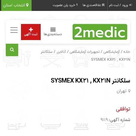
انتخاب استان
ورود / ثبت نام
علاقه‌مندی ها
خرید پلن عضویت
دسته‌بندی‌ها
ثبت آگهی
/
/
/
/ سلکانتر
خانه
آزمایشگاهی
تجهیزات آزمایشگاهی
آنالایزر
SYSMEX KX21 , KX21N
سلکانتر SYSMEX KX21 , KX21N
تهران
توافقی
شماره آگهی:
9119