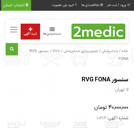
انتخاب استان
ورود / ثبت نام
علاقه‌مندی ها
خرید پلن عضویت
دسته‌بندی‌ها
ثبت آگهی
/
/
/
/ سنسور RVG
خانه
دندانپزشکی
تصویربرداری دندانپزشکی
RVG
FONA
سنسور RVG FONA
تهران
40,000,000 تومان
شماره آگهی:
10613