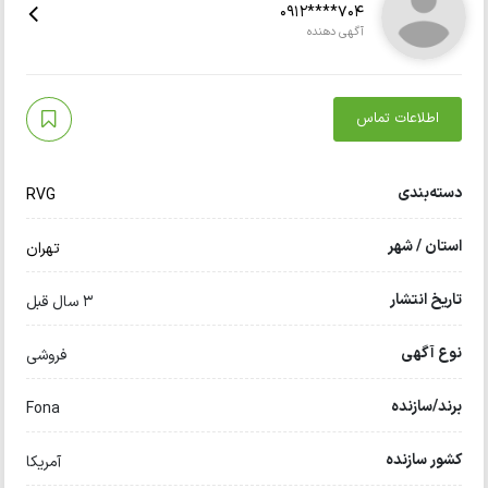
0912****704
آگهی دهنده
اطلاعات تماس
دسته‌بندی
RVG
استان / شهر
تهران
تاریخ انتشار
3 سال قبل
نوع آگهی
فروشی
برند/سازنده
Fona
کشور سازنده
آمریکا