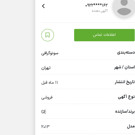
0922****162
آگهی دهنده
اطلاعات تماس
دسته‌بندی
سونوگرافی
استان / شهر
تهران
تاریخ انتشار
11 ماه قبل
نوع آگهی
فروشی
برند/سازنده
GE
مدل
2013