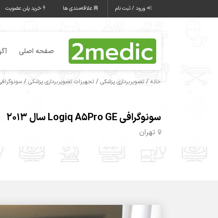
ورود / ثبت نام
علاقه‌مندی ها
خرید پلن عضویت
صفحه اصلی
آگه
/
/
/
خانه
تصویربرداری پزشکی
تجهیزات تصویربرداری پزشکی
سونوگرافی
سونوگرافی Logiq A5Pro GE سال 2013
تهران