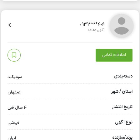
0939****406
آگهی دهنده
اطلاعات تماس
دسته‌بندی
سونیکید
استان / شهر
اصفهان
تاریخ انتشار
4 سال قبل
نوع آگهی
فروشی
برند/سازنده
ایران