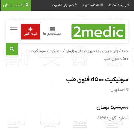
انتخاب استان
ورود / ثبت نام
علاقه‌مندی ها
خرید پلن عضویت
دسته‌بندی‌ها
ثبت آگهی
/
/
/
/ سونیکیت
خانه
زنان و زایمان
تجهیزات زنان و زایمان
سونیکید
d500 فنون طب
سونیکیت d500 فنون طب
اصفهان
5,000,000 تومان
شماره آگهی:
8226