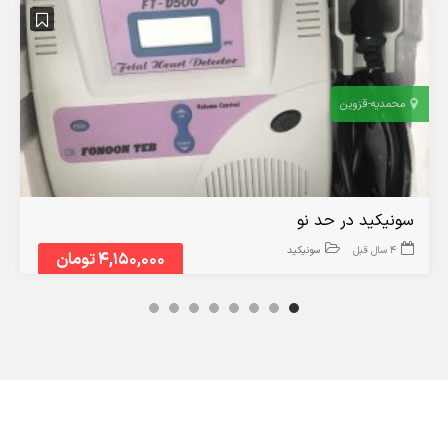
محمدیه-قزوین
سونیکید در حد نو
4 سال قبل
سونیکید
4,150,000 تومان