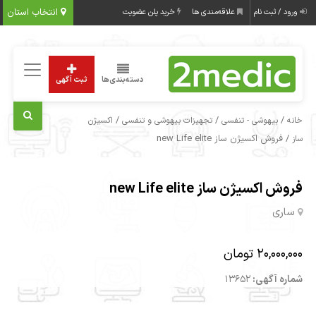
انتخاب استان
ورود / ثبت نام
علاقه‌مندی ها
خرید پلن عضویت
دسته‌بندی‌ها
ثبت آگهی
/
/
/
خانه
بیهوشی - تنفسی
تجهیزات بیهوشی و تنفسی
اکسیژن
/ فروش اکسیژن ساز new Life elite
ساز
فروش اکسیژن ساز new Life elite
ساری
20,000,000 تومان
شماره آگهی:
13652