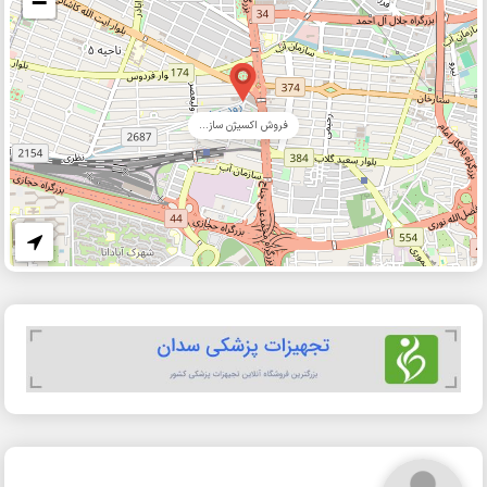
−
فروش اکسیژن ساز...