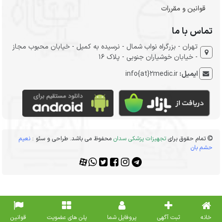
قوانین و مقررات
تماس با ما
تهران - بزرگراه نواب شمال - نرسیده به کمیل - خیابان محبوب مجاز
- خیابان خوشیاران جنوبی - پلاک 16
ایمیل:
info{at}2medic.ir
تمام حقوق برای
تجهیزات پزشکی سدان
محفوظ می باشد. طراحی و سئو :
نعیم
حشم بان
خانه
ثبت آگهی
پروفایل شما
پلن های عضویت
قوانین