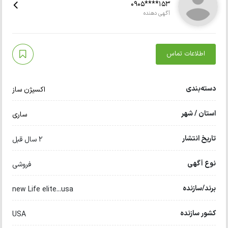
0905****153
آگهی دهنده
اطلاعات تماس
دسته‌بندی
اکسیژن ساز
استان / شهر
ساری
تاریخ انتشار
2 سال قبل
نوع آگهی
فروشی
برند/سازنده
new Life elite...usa
کشور سازنده
USA