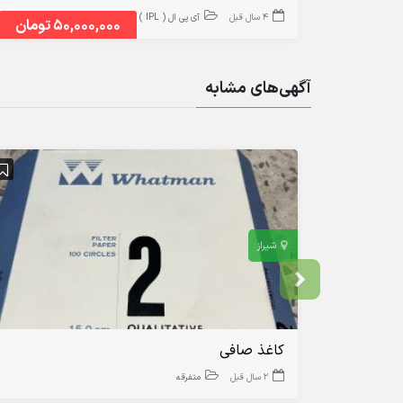
4 سال قبل
آی پی ال ( IPL )
50,000,000 تومان
آگهی‌های مشابه
شیراز
کاغذ صافی
2 سال قبل
متفرقه