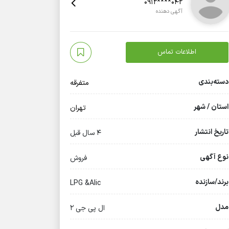
0912****042
آگهی دهنده
اطلاعات تماس
دسته‌بندی
متفرقه
استان / شهر
تهران
تاریخ انتشار
4 سال قبل
نوع آگهی
فروش
برند/سازنده
LPG &Alic
مدل
ال پی جی 2