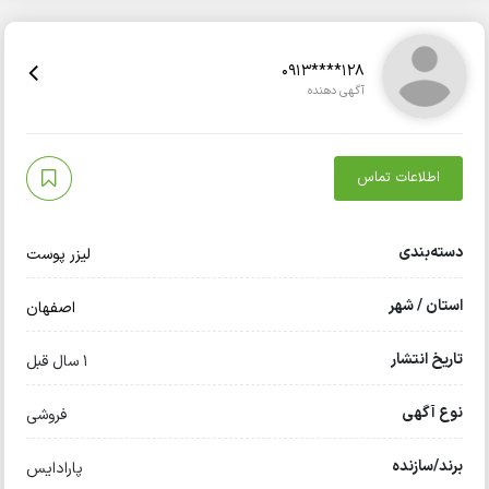
0913****128
آگهی دهنده
اطلاعات تماس
دسته‌بندی
لیزر پوست
استان / شهر
اصفهان
تاریخ انتشار
1 سال قبل
نوع آگهی
فروشی
برند/سازنده
پارادایس