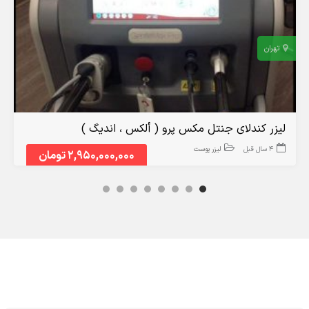
تهران
لیزر کندلای جنتل مکس پرو ( ألکس ، اندیگ )
4 سال قبل
لیزر پوست
2,950,000,000 تومان