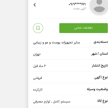
0919****661
آگهی دهنده
اطلاعات تماس
دسته‌بندی
سایر تجهیزات پوست و مو و زیبایی
استان / شهر
تهران
تاریخ انتشار
6 ماه قبل
نوع آگهی
فروشی
وضعیت وسیله
کارکرده
نوع کالا
سیستم کامل , لوازم مصرفی