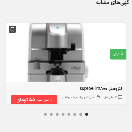
آگهی‌های مشابه
تهران
لنزومتر suproe lm800
3 سال قبل
سایر تجهیزات چشم پزشکی
55,000,000 تومان