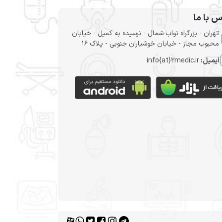
س با ما
تهران - بزرگراه نواب شمال - نرسیده به کمیل - خیابان
محبوب مجاز - خیابان خوشیاران جنوبی - پلاک 16
ایمیل:
info{at}2medic.ir