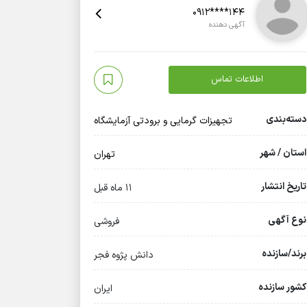
0912****144
آگهی دهنده
اطلاعات تماس
دسته‌بندی
تجهیزات گرمایی و برودتی آزمایشگاه
استان / شهر
تهران
تاریخ انتشار
11 ماه قبل
نوع آگهی
فروشی
برند/سازنده
دانش پژوه فجر
کشور سازنده
ایران