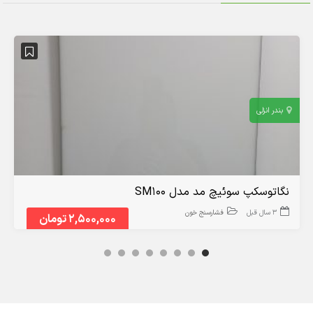
بندر انزلی
نگاتوسکپ سوئیچ مد مدل SM100
3 سال قبل
فشارسنج خون
2,500,000 تومان