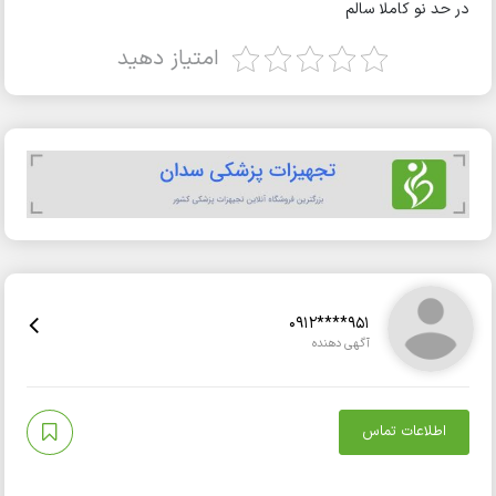
در حد نو کاملا سالم
امتیاز دهید
0912****951
آگهی دهنده
اطلاعات تماس