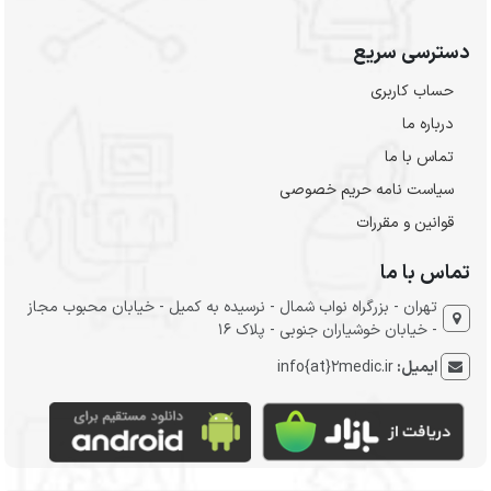
دسترسی سریع
حساب کاربری
درباره ما
تماس با ما
سیاست نامه حریم خصوصی
قوانین و مقررات
تماس با ما
تهران - بزرگراه نواب شمال - نرسیده به کمیل - خیابان محبوب مجاز
- خیابان خوشیاران جنوبی - پلاک 16
ایمیل:
info{at}2medic.ir