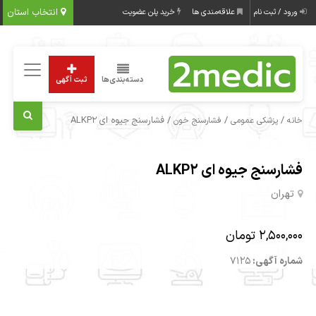
انتخاب استان
ورود / ثبت نام
علاقه‌مندی ها
خرید پلن عضویت
دسته‌بندی‌ها
ثبت آگهی
/
/
/ فشارسنج جیوه ای ALKP2
خانه
پزشکی عمومی
فشارسنج خون
فشارسنج جیوه ای ALKP2
تهران
2,500,000 تومان
شماره آگهی:
7125