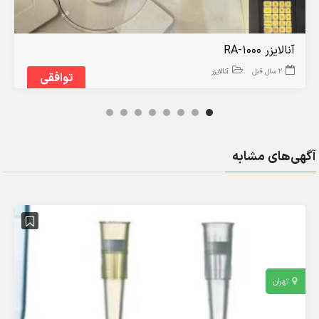
آنالایزر RA-1000
2 سال قبل
آنالایزر
توافقی
آگهی‌های مشابه
تهران