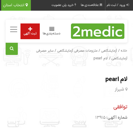
انتخاب استان
ورود / ثبت نام
علاقه‌مندی ها
خرید پلن عضویت
دسته‌بندی‌ها
ثبت آگهی
/
/
/
خانه
آزمایشگاهی
ملزومات مصرفی آزمایشگاهی
سایر مصرفی
/ لام pearl
آزمایشگاهی
لام pearl
شیراز
توافقی
شماره آگهی:
13915