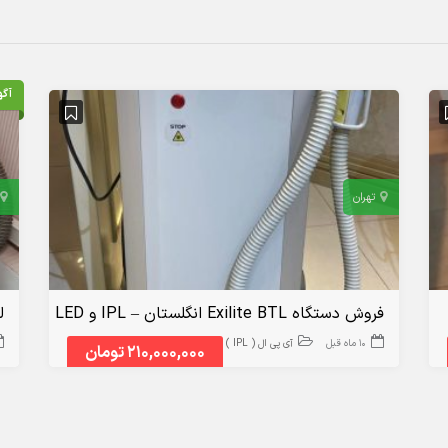
آگه
تهران
فروش دستگاه Exilite BTL انگلستان – IPL و LED پیشرفته برای رفع مو و جوانسازی پوست
ل
10 ماه قبل
آی پی ال ( IPL )
210,000,000 تومان