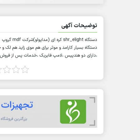
توضیحات آگهی
دستگاه shr_elight کره ای (مداپولو)شرکت mdf گروپ
دستگاه بسیار کارامد و موثر برای هم موی زاید هم لک و
،دارای دو هندپیس ،لامپ فابریک ،خدمات پس از فروش