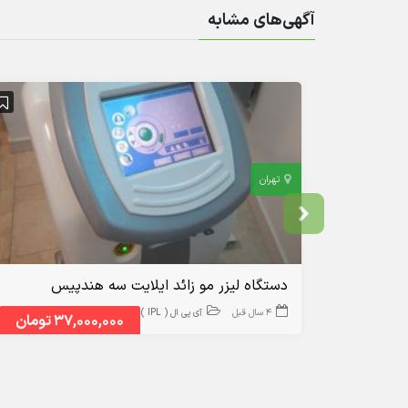
آگهی‌های مشابه
تهران
دستگاه لیزر مو زائد ایلایت سه هندپیس
4 سال قبل
آی پی ال ( IPL )
37,000,000 تومان