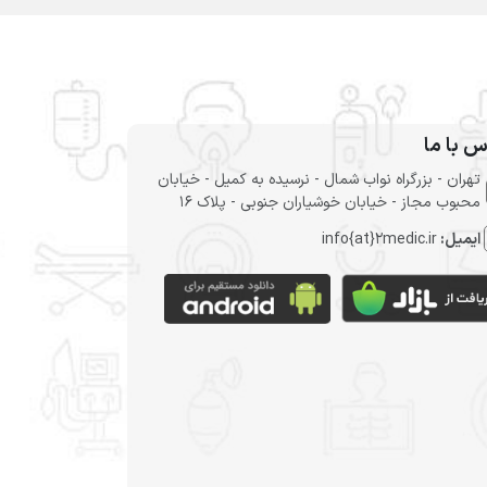
س با ما
تهران - بزرگراه نواب شمال - نرسیده به کمیل - خیابان
محبوب مجاز - خیابان خوشیاران جنوبی - پلاک 16
ایمیل:
info{at}2medic.ir