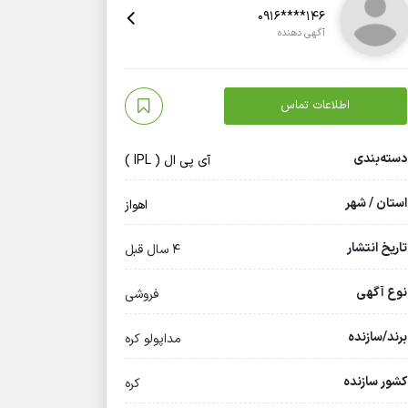
0916****146
آگهی دهنده
اطلاعات تماس
دسته‌بندی
آی پی ال ( IPL )
استان / شهر
اهواز
تاریخ انتشار
4 سال قبل
نوع آگهی
فروشی
برند/سازنده
مداپولو کره
کشور سازنده
کره