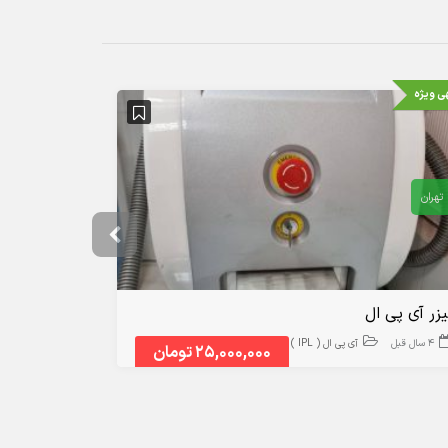
ی ویژه
تهران
تهران
یزر آی پی ال
دستگاه ipl ایلایت
4 سال قبل
آی پی ال ( IPL )
4 سال قبل
25,000,000 تومان