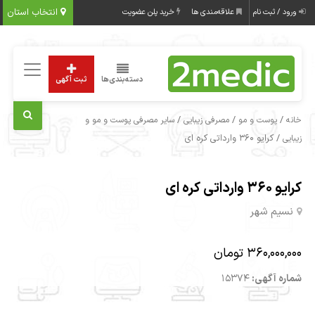
انتخاب استان
ورود / ثبت نام
علاقه‌مندی ها
خرید پلن عضویت
دسته‌بندی‌ها
ثبت آگهی
/
/
/
خانه
پوست و مو
مصرفی زیبایی
سایر مصرفی پوست و مو و
/ کرایو 360 وارداتی کره ای
زیبایی
کرایو 360 وارداتی کره ای
نسیم شهر
360,000,000 تومان
شماره آگهی:
15374