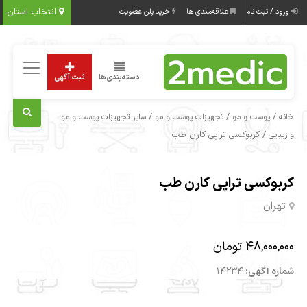
انتخاب استان
ورود / ثبت نام
علاقه‌مندی ها
خرید پلن عضویت
دسته‌بندی‌ها
ثبت آگهی
/
/
/
خانه
پوست و مو
تجهیزات پوست و مو
سایر تجهیزات پوست و مو
/ کربوکسی تراپی کارن طب
و زیبایی
کربوکسی تراپی کارن طب
تهران
48,000,000 تومان
شماره آگهی:
14234