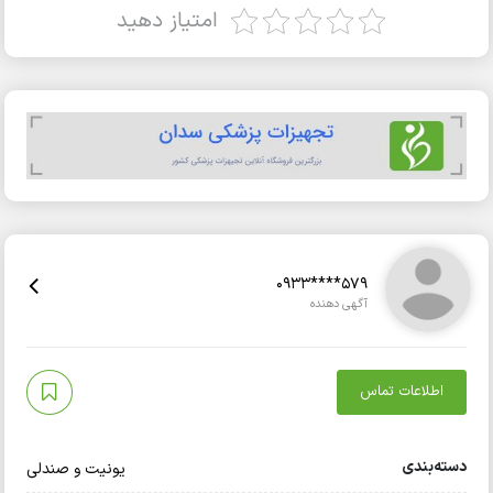
امتیاز دهید
0933****579
آگهی دهنده
اطلاعات تماس
دسته‌بندی
یونیت و صندلی