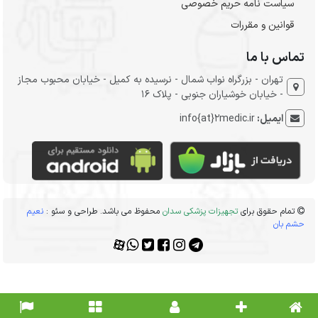
سیاست نامه حریم خصوصی
قوانین و مقررات
تماس با ما
تهران - بزرگراه نواب شمال - نرسیده به کمیل - خیابان محبوب مجاز
- خیابان خوشیاران جنوبی - پلاک 16
ایمیل:
info{at}2medic.ir
تمام حقوق برای
تجهیزات پزشکی سدان
محفوظ می باشد. طراحی و سئو :
نعیم
حشم بان