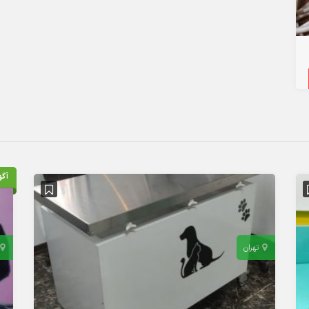
آگه
تهران