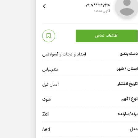
0917****724
آگهی دهنده
اطلاعات تماس
دسته‌بندی
امداد و نجات و آمبولانس
استان / شهر
بندرعباس
تاریخ انتشار
1 سال قبل
نوع آگهی
شوک
برند/سازنده
Zoll
مدل
Aed