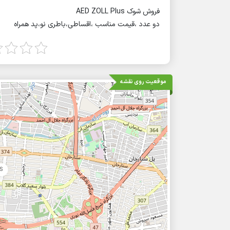
فروش شوک AED ZOLL Plus
دو عدد ،قیمت مناسب ،اقساطی،باطری نو،پد همراه
موقعیت روی نقشه
S